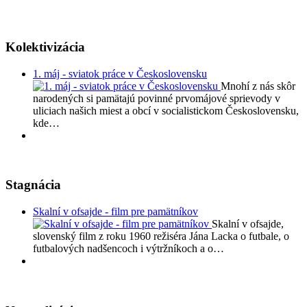
Kolektivizácia
1. máj - sviatok práce v Československu
Mnohí z nás skôr
narodených si pamätajú povinné prvomájové sprievody v
uliciach našich miest a obcí v socialistickom Československu,
kde…
Stagnácia
Skalní v ofsajde - film pre pamätníkov
Skalní v ofsajde,
slovenský film z roku 1960 režiséra Jána Lacka o futbale, o
futbalových nadšencoch i výtržníkoch a o…