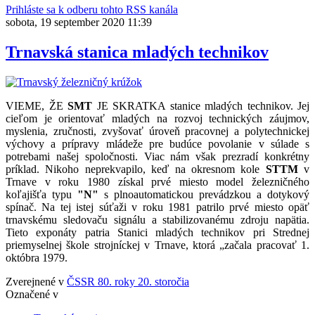
Prihláste sa k odberu tohto RSS kanála
sobota, 19 september 2020 11:39
Trnavská stanica mladých technikov
VIEME, ŽE
SMT
JE SKRATKA stanice mladých technikov. Jej
cieľom je orientovať mladých na rozvoj technických záujmov,
myslenia, zručnosti, zvyšovať úroveň pracovnej a polytechnickej
výchovy a prípravy mládeže pre budúce povolanie v súlade s
potrebami našej spoločnosti. Viac nám však prezradí konkrétny
príklad. Nikoho neprekvapilo, keď na okresnom kole
STTM
v
Trnave v roku 1980 získal prvé miesto model železničného
koľajišťa typu
"N"
s plnoautomatickou prevádzkou a dotykový
spínač. Na tej istej súťaži v roku 1981 patrilo prvé miesto opäť
trnavskému sledovaču signálu a stabilizovanému zdroju napätia.
Tieto exponáty patria Stanici mladých technikov pri Strednej
priemyselnej škole strojníckej v Trnave, ktorá „začala pracovať 1.
októbra 1979.
Zverejnené v
ČSSR 80. roky 20. storočia
Označené v