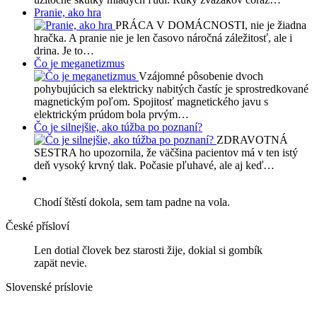
Pranie, ako hra
PRÁCA V DOMÁCNOSTI, nie je žiadna
hračka. A pranie nie je len časovo náročná záležitosť, ale i
drina. Je to…
Čo je meganetizmus
Vzájomné pôsobenie dvoch
pohybujúcich sa elektricky nabitých častíc je sprostredkované
magnetickým poľom. Spojitosť magnetického javu s
elektrickým prúdom bola prvým…
Čo je silnejšie, ako túžba po poznaní?
ZDRAVOTNÁ
SESTRA ho upozornila, že väčšina pacientov má v ten istý
deň vysoký krvný tlak. Počasie pľuhavé, ale aj keď…
Chodí štěstí dokola, sem tam padne na vola.
České přísloví
Len dotial človek bez starosti žije, dokial si gombík
zapät nevie.
Slovenské príslovie