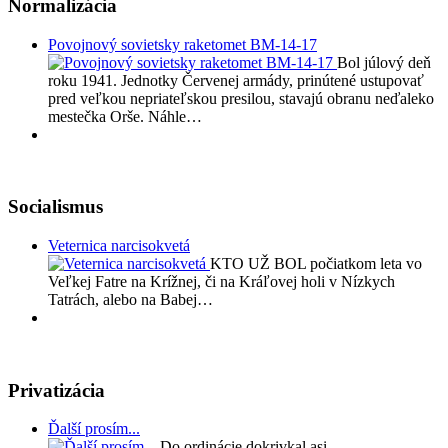
Normalizácia
Povojnový sovietsky raketomet BM-14-17
Bol júlový deň
roku 1941. Jednotky Červenej armády, prinútené ustupovať
pred veľkou nepriateľskou presilou, stavajú obranu neďaleko
mestečka Orše. Náhle…
Socialismus
Veternica narcisokvetá
KTO UŽ BOL počiatkom leta vo
Veľkej Fatre na Krížnej, či na Kráľovej holi v Nízkych
Tatrách, alebo na Babej…
Privatizácia
Ďalší prosím...
Do ordinácie dokrivkal asi