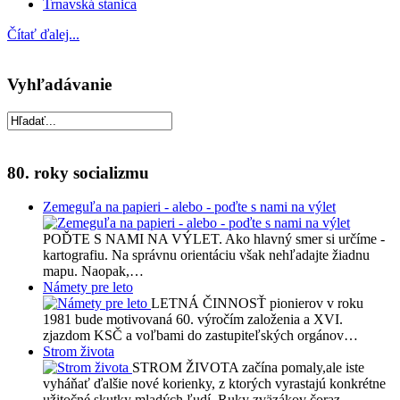
Trnavská stanica
Čítať ďalej...
Vyhľadávanie
80. roky socializmu
Zemeguľa na papieri - alebo - poďte s nami na výlet
POĎTE S NAMI NA VÝLET. Ako hlavný smer si určíme -
kartografiu. Na správnu orientáciu však nehľadajte žiadnu
mapu. Naopak,…
Námety pre leto
LETNÁ ČINNOSŤ pionierov v roku
1981 bude motivovaná 60. výročím založenia a XVI.
zjazdom KSČ a voľbami do zastupiteľských orgánov…
Strom života
STROM ŽIVOTA začína pomaly,ale iste
vyháňať ďalšie nové korienky, z ktorých vyrastajú konkrétne
užitočné skutky mladých ľudí. Ruky zväzákov čoraz…