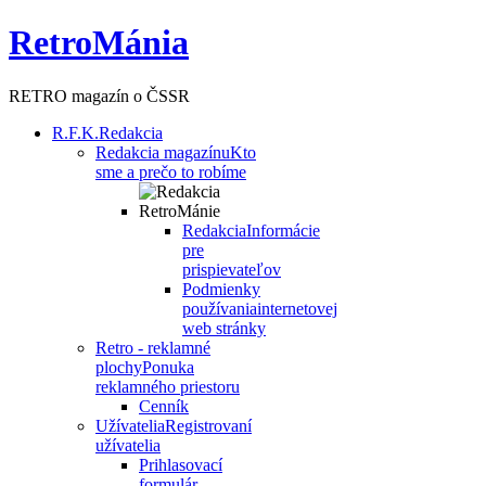
RetroMánia
RETRO magazín o ČSSR
R.F.K.
Redakcia
Redakcia magazínu
Kto
sme a prečo to robíme
Redakcia
Informácie
pre
prispievateľov
Podmienky
používania
internetovej
web stránky
Retro - reklamné
plochy
Ponuka
reklamného priestoru
Cenník
Užívatelia
Registrovaní
užívatelia
Prihlasovací
formulár