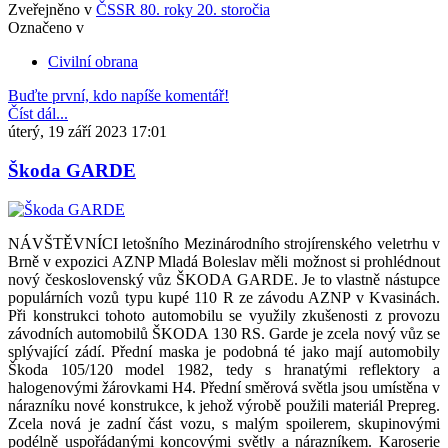
Zveřejněno v
ČSSR 80. roky 20. storočia
Označeno v
Civilní obrana
Buďte první, kdo napíše komentář!
Číst dál...
úterý, 19 září 2023 17:01
Škoda GARDE
NÁVŠTĚVNÍCI letošního Mezinárodního strojírenského veletrhu v
Brně v expozici AZNP Mladá Boleslav měli možnost si prohlédnout
nový československý vůz ŠKODA GARDE. Je to vlastně nástupce
populárních vozů typu kupé 110 R ze závodu AZNP v Kvasinách.
Při konstrukci tohoto automobilu se využily zkušenosti z provozu
závodních automobilů ŠKODA 130 RS. Garde je zcela nový vůz se
splývající zádí. Přední maska je podobná té jako mají automobily
Škoda 105/120 model 1982, tedy s hranatými reflektory a
halogenovými žárovkami H4. Přední směrová světla jsou umístěna v
nárazníku nové konstrukce, k jehož výrobě použili materiál Prepreg.
Zcela nová je zadní část vozu, s malým spoilerem, skupinovými
podélně uspořádanými koncovými světly a nárazníkem. Karoserie