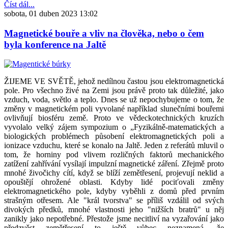
Číst dál...
sobota, 01 duben 2023 13:02
Magnetické bouře a vliv na člověka, nebo o čem
byla konference na Jaltě
ŽIJEME VE SVĚTĚ, jehož nedílnou častou jsou elektromagnetická
pole. Pro všechno živé na Zemi jsou právě proto tak důležité, jako
vzduch, voda, světlo a teplo. Dnes se už nepochybujeme o tom, že
změny v magnetickém poli vyvolané například slunečními bouřemi
ovlivňují biosféru země. Proto ve vědeckotechnických kruzích
vyvolalo velký zájem sympozium o „Fyzikálně-matematických a
biologických problémech působení elektromagnetických poli a
ionizace vzduchu, které se konalo na Jaltě. Jeden z referátů mluvil o
tom, že horniny pod vlivem rozličných faktorů mechanického
zatížení zahřívání vysílají impulzní magnetické záření. Zřejmě proto
mnohé živočichy cítí, když se blíží zemětřesení, projevují neklid a
opouštějí ohrožené oblasti. Kdyby lidé pociťovali změny
elektromagnetického pole, kdyby vyběhli z domů před prvním
strašným otřesem. Ale "král tvorstva" se příliš vzdálil od svých
divokých předků, mnohé vlastnosti jeho "nižších bratrů" u něj
zanikly jako nepotřebné. Přestože jsme necitliví na vyzařování jako
předzvěst zemětřesení to ještě vůbec neznamená, že