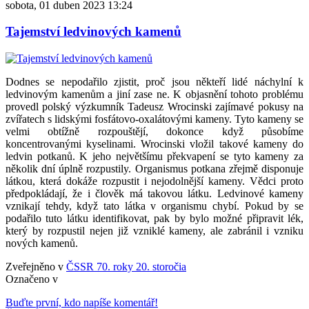
sobota, 01 duben 2023 13:24
Tajemství ledvinových kamenů
Dodnes se nepodařilo zjistit, proč jsou někteří lidé náchylní k
ledvinovým kamenům a jiní zase ne. K objasnění tohoto problému
provedl polský výzkumník Tadeusz Wrocinski zajímavé pokusy na
zvířatech s lidskými fosfátovo-oxalátovými kameny. Tyto kameny se
velmi obtížně rozpouštějí, dokonce když působíme
koncentrovanými kyselinami. Wrocinski vložil takové kameny do
ledvin potkanů. K jeho největšímu překvapení se tyto kameny za
několik dní úplně rozpustily. Organismus potkana zřejmě disponuje
látkou, která dokáže rozpustit i nejodolnější kameny. Vědci proto
předpokládají, že i člověk má takovou látku. Ledvinové kameny
vznikají tehdy, když tato látka v organismu chybí. Pokud by se
podařilo tuto látku identifikovat, pak by bylo možné připravit lék,
který by rozpustil nejen již vzniklé kameny, ale zabránil i vzniku
nových kamenů.
Zveřejněno v
ČSSR 70. roky 20. storočia
Označeno v
Buďte první, kdo napíše komentář!