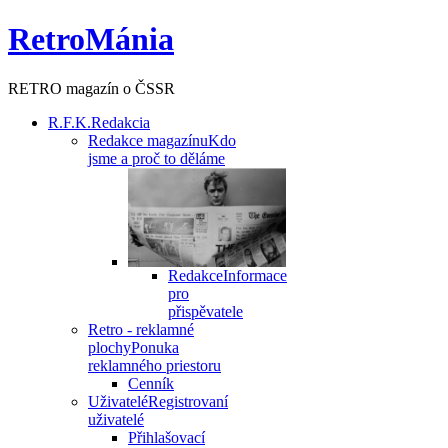
RetroMánia
RETRO magazín o ČSSR
R.F.K.
Redakcia
Redakce magazínu
Kdo
jsme a proč to děláme
Redakce
Informace
pro
přispěvatele
Retro - reklamné
plochy
Ponuka
reklamného priestoru
Cenník
Uživatelé
Registrovaní
uživatelé
Přihlašovací