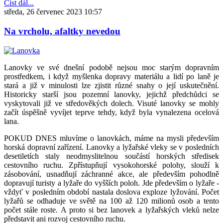
Číst dál...
středa, 26 červenec 2023 10:57
Na vrcholu, afaltky nevedou
Lanovky ve své dnešní podobě nejsou moc starým dopravním
prostředkem, i když myšlenka dopravy materiálu a lidí po laně je
stará a již v minulosti lze zjistit různé snahy o její uskutečnění.
Historicky starší jsou pozemní lanovky, jejichž předchůdci se
vyskytovali již ve středověkých dolech. Visuté lanovky se mohly
začít úspěšně vyvíjet teprve tehdy, když byla vynalezena ocelová
lana.
POKUD DNES mluvíme o lanovkách, máme na mysli především
horská dopravní zařízení. Lanovky a lyžařské vleky se v posledních
desetiletích staly neodmyslitelnou součástí horských středisek
cestovního ruchu. Zpřístupňují vysokohorské polohy, slouží k
zásobování, usnadňují záchranné akce, ale především pohodlně
dopravují turisty a lyžaře do vyšších poloh. Jde především o lyžaře -
vždyť v posledním období nastala doslova exploze lyžování. Počet
lyžařů se odhaduje ve světě na 100 až 120 milionů osob a tento
počet stále roste. A proto si bez lanovek a lyžařských vleků nelze
představit ani rozvoj cestovního ruchu.