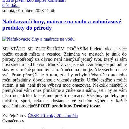
Buďte první, kdo napíše komentář!
Číst dál...
sobota, 01 duben 2023 15:46
Nafukovací čluny, matrace na vodu a volnočasové
produkty do přírody
SE STÁLE SE ZLEPŠUJÍCÍM POČASÍM budete více a více
toužit opustit města a vesnice. Zejména ve městech je únik do
přírody potřebný už dávno není hlemýžď jediný tvor, který si sám
nosí střechu nad hlavou. Mnozí z vás jistě rádi zaměňujete pohodlné
stavby za méně pohodlný stan. A něco na tom je. Ale všechno chce
své. Proto přemýšlejte o tom, zda by nebylo třeba něco pro toho
roční prázdniny, dovolenou a víkendy zlepšit. Určitě jezděte s rodiči
autem, a tak není třeba výbavu moc omezovat. Několik námětů k
přemýšlení vám dnes přinášíme a znáte se s námi, jestli by se vám
něco nenadchlo k lepšímu přežití rekreace. Všechny potřeby pro
turistiku, sport, rekreaci dostanete ve velkém výběru v každé
speciální prodejně
SPORT produktov Drobný tovar
.
Zveřejněno v
ČSSR 70. roky 20. storočia
Označeno v