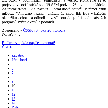
ZE SZM v podmínkách zemědělství a vesnic. Konkrétně se to
projevilo v socialistické soutěži SSM podzim 76 a v hnutí mládeže.
Za intenzifikací luk a pastvin "Socialistická soutěž" v rámci hnutí
mládeže "Ani zrno nazmar" ukázala že mladí lidé jsou v každém
okamžiku ochotni a odhodláni zasáhnout do plnění obilninářských
programů svých okresů a podniků.
Zveřejněno v
ČSSR 70. roky 20. storočia
Označeno v
Buďte první, kdo napíše komentář!
Číst dál...
Začátek
Předchozí
5
6
7
8
9
10
11
12
13
14
Další