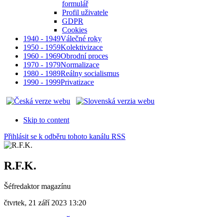
formulář
Profil uživatele
GDPR
Cookies
1940 - 1949
Válečné roky
1950 - 1959
Kolektivizace
1960 - 1969
Obrodní proces
1970 - 1979
Normalizace
1980 - 1989
Reálny socialismus
1990 - 1999
Privatizace
Skip to content
Přihlásit se k odběru tohoto kanálu RSS
R.F.K.
Šéfredaktor magazínu
čtvrtek, 21 září 2023 13:20