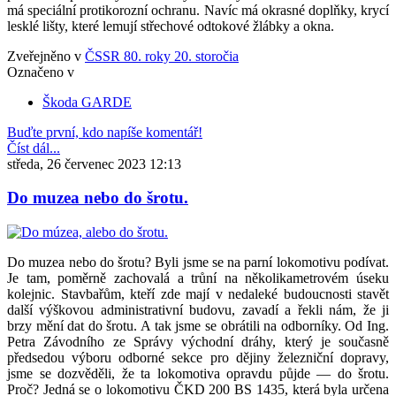
má speciální protikorozní ochranu. Navíc má okrasné doplňky, krycí
lesklé lišty, které lemují střechové odtokové žlábky a okna.
Zveřejněno v
ČSSR 80. roky 20. storočia
Označeno v
Škoda GARDE
Buďte první, kdo napíše komentář!
Číst dál...
středa, 26 červenec 2023 12:13
Do muzea nebo do šrotu.
Do muzea nebo do šrotu? Byli jsme se na parní lokomotivu podívat.
Je tam, poměrně zachovalá a trůní na několikametrovém úseku
kolejnic. Stavbařům, kteří zde mají v nedaleké budoucnosti stavět
další výškovou administrativní budovu, zavadí a řekli nám, že ji
brzy mění dat do šrotu. A tak jsme se obrátili na odborníky. Od Ing.
Petra Závodního ze Správy východní dráhy, který je současně
předsedou výboru odborné sekce pro dějiny železniční dopravy,
jsme se dozvěděli, že ta lokomotiva opravdu půjde — do šrotu.
Proč? Jedná se o lokomotivu ČKD 200 BS 1435, která byla určena