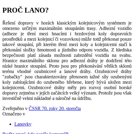
PROČ LANO?
Řešení dopravy v horách klasickým kolejnicovým systémem je
omezeno určitým maximálním stoupáním trasy. Adhezní vozidlo
(adheze je tření mezi hnacími i brzdovými koly dopravních
prostředků a mezi kolejnicí či vozovkou) může totiž překonat pouze
takové stoupání, při kterém tření mezi koly a kolejnicemi stačí k
překonání složky hmotnosti a jízdního odporu vozidla. Z hlediska
bezpečnosti platí zásada možnosti zabrzdění vozidla na svahu.
Hranice maximálního sklonu pro adhezní dráhy je dodržení této
nízké hranice stoupání. Proto jsou pro překonávání větších sklonů
terénu vhodné ozubnicové a lanové dráhy. Ozubnicové dráhy
"zubačky" jsou charakterizovány přenosem tažné síly ozubenými
koly zabírajícími do ozubeného hřebene, který bývá uložen mezi
kolejnicemi. Ozubnicové dráhy měly pro rozvoj osobní horské
dopravy zejména v jejích začátcích velký význam. Protože jsou však
investičně velmi nákladné a náročné na údržbu.
Zveřejněno v
ČSSR 70. roky 20. storočia
Označeno v
Lanovky