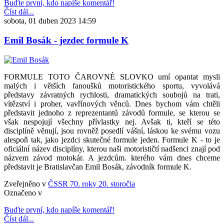
Buďte první, kdo napíše komentář!
Číst dál...
sobota, 01 duben 2023 14:59
Emil Bosák - jezdec formule K
FORMULE TOTO ČAROVNÉ SLOVKO umí opantat mysli
malých i větších fanoušků motoristického sportu, vyvolává
představy závratných rychlosti, dramatických soubojů na trati,
vítězství i proher, vavřínových věnců. Dnes bychom vám chtěli
představit jednoho z reprezentantů závodů formule, se kterou se
však nespojují všechny přívlastky nej. Avšak ti, kteří se této
disciplíně věnují, jsou rovněž posedlí vášní, láskou ke svému vozu
alespoň tak, jako jezdci skutečné formule jeden. Formule K - to je
oficiální název disciplíny, kterou naši motorističtí nadšenci znají pod
názvem závod motokár. A jezdcům. kterého vám dnes chceme
představit je Bratislavčan Emil Bosák, závodník formule K.
Zveřejněno v
ČSSR 70. roky 20. storočia
Označeno v
Buďte první, kdo napíše komentář!
Číst dál...