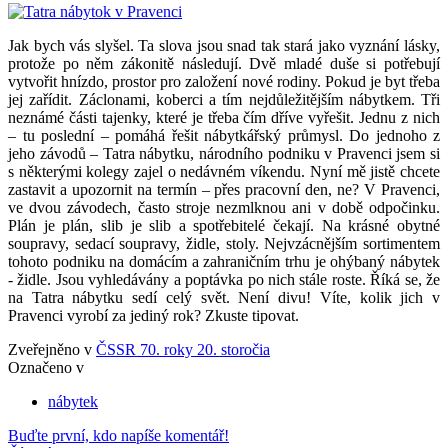
Jak bych vás slyšel. Ta slova jsou snad tak stará jako vyznání lásky,
protože po něm zákonitě následují. Dvě mladé duše si potřebují
vytvořit hnízdo, prostor pro založení nové rodiny. Pokud je byt třeba
jej zařídit. Záclonami, koberci a tím nejdůležitějším nábytkem. Tři
neznámé části tajenky, které je třeba čím dříve vyřešit. Jednu z nich
– tu poslední – pomáhá řešit nábytkářský průmysl. Do jednoho z
jeho závodů – Tatra nábytku, národního podniku v Pravenci jsem si
s některými kolegy zajel o nedávném víkendu. Nyní mě jistě chcete
zastavit a upozornit na termín – přes pracovní den, ne? V Pravenci,
ve dvou závodech, často stroje nezmlknou ani v době odpočinku.
Plán je plán, slib je slib a spotřebitelé čekají. Na krásné obytné
soupravy, sedací soupravy, židle, stoly. Nejvzácnějším sortimentem
tohoto podniku na domácím a zahraničním trhu je ohýbaný nábytek
- židle. Jsou vyhledávány a poptávka po nich stále roste. Říká se, že
na Tatra nábytku sedí celý svět. Není divu! Víte, kolik jich v
Pravenci vyrobí za jediný rok? Zkuste tipovat.
Zveřejněno v
ČSSR 70. roky 20. storočia
Označeno v
nábytek
Buďte první, kdo napíše komentář!