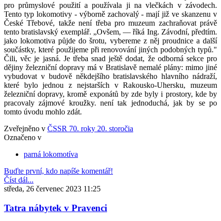
pro průmyslové použití a používala ji na vlečkách v závodech.
Tento typ lokomotivy - výborně zachovalý - mají již ve skanzenu v
České Třebové, takže není třeba pro muzeum zachraňovat právě
tento bratislavský exemplář. „Ovšem, — říká Ing. Závodní, předtím.
jako lokomotiva půjde do šrotu, vybereme z něj proudnice a další
součástky, které použijeme při renovování jiných podobných typů."
Čili, věc je jasná. Je třeba snad ještě dodat, že odborná sekce pro
dějiny železniční dopravy má v Bratislavě nemalé plány: mimo jiné
vybudovat v budově někdejšího bratislavského hlavního nádraží,
které bylo jednou z nejstarších v Rakousko-Uhersku, muzeum
železniční dopravy, kromě exponátů by zde byly i prostory, kde by
pracovaly zájmové kroužky. není tak jednoduchá, jak by se po
tomto úvodu mohlo zdát.
Zveřejněno v
ČSSR 70. roky 20. storočia
Označeno v
parná lokomotíva
Buďte první, kdo napíše komentář!
Číst dál...
středa, 26 červenec 2023 11:25
Tatra nábytek v Pravenci