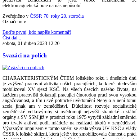
elektromagnetická pole na nás nepůsobí.
Zveřejněno v
ČSSR 70. roky 20. storočia
Označeno v
Buďte první, kdo napíše komentář!
Číst dál...
sobota, 01 duben 2023 12:20
Svazáci na polích
CHARAKTERISTICKÝM ČTEM loňského roku i dnešních dnů
je zvýšená pracovní aktivita našich pracujících, ke které především
mobilizoval XV sjezd KSČ. Na všech úsecích našeho života, na
každém pracovišti dokazují pracující činorodou prací svou vysokou
angažovanost, a tím i své politické uvědomění Nebylo a není tomu
zcela jinak am v zemědělství. Důležitost rozvoje socialistické
zemědělské velkovýroby si uvědomují nejvyšší stranické a státní
orgány a SV SSM již v prosinci roku 1975 vytyčil základní směrnici
pro trvalý aktivní podíl mládeže na realizaci úkolů v zemědělství.
Výrazným impulsem v tomto směru se stala výzva UV KSČ a vlády
ČSSR k loňské sklizni, která ještě více zmobilizovala činnost a práci