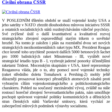
Civilní obrana ČSSR
V POSLEDNÍM tříletém období se snaží vojenské kruhy USA a
jeho satelity v NATO zbrzdit dlouhodobou mírovou iniciativu SSSR
a ostatních socialistických států rozdmýcháváním válečné psychózy.
Své zvýšené úsilí o další kvantitativní a kvalitativní rozvoj
strategického zbrojení ospravedlňují starým trikem o sovětské
hrozbě. Na tomto je založen i plán na rozmístění dvou set nových
strategických mezikontinentálních raket typu MX. Prezident Reagan
chce kromě toho urychleně postavit dalších 5000 betonových šachet
pro 1000 balistických raket Minuteman - III, vyrábět nové
strategické letadlo typu B - I, vyzbrojit jaderné ponorky účinnějšími
raketami Trident. Mocenským skupinám v USA, které reprezentuje
Reaganova vláda, jde o to, aby pomocí nové vojenské techniky
(raket středního doletu Tomahawk a Pershing-2) mohly ještě
důrazněji prosazovat koncepci přesnějších atomových zásahů proti
vybraným cílům vojenskostrategického a politickostrategického
charakteru. Pohled na současný mezinárodní vývoj, zvláště na stále
rostoucí horečné zbrojení Severoatlantického paktu, nám umožňuje
pochopit správnost vojenské politiky komunistických a dělnických
stran členských států Varšavské smlouvy, která vychází ze
zabezpečení mírových podmínek výstavby socialismu.