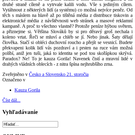
druhé straně cíleně a vytrvale kalili vodu. Vše s jediným cílem.
Vytáhnout z některých lidí (a systému) co možná nejvíce peněz. Od
těch s máslem na hlavě až po tištěná média z distribuce tiskovin a
elektronické média z návštěvnosti web stránek a masové reklamní
kampaně. A proč to všechno vlastně? Protože peníze hýbou světem,
a přiznejme si. Většina Slováků by si pro děravý groš nechala i
koleno vrtat. Řeči se mluví a chléb se jí. Nebo jinak. Šaty dělají
člověka. Stačí si obléci duchovní roucho a přejít se vesnicí. Budete
překvapeni kolik lidí vás pozdraví a i prsten na ruce vám možná
políbí, aniž jen tuši, jaká to identita se pod tou skořápkou skrývá.
Paradox? Ne! To je kauza Gorila! Navenek čistí a mravní lidé v
drahých vládních oblecích - z nitra špína nejhrubšího zrna.
Zveřejněno v
Česko a Slovensko 21. storočia
Označeno v
Kauza Gorila
Číst dál...
Vyhľadávanie