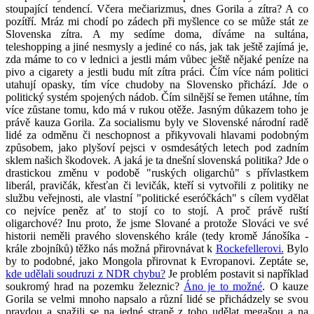
stoupající tendencí. Včera mečiarizmus, dnes Gorila a zítra? A co
pozítří. Mráz mi chodí po zádech při myšlence co se může stát ze
Slovenska zítra. A my sedíme doma, díváme na sultána,
teleshopping a jiné nesmysly a jediné co nás, jak tak ještě zajímá je,
zda máme to co v lednici a jestli mám vůbec ještě nějaké peníze na
pivo a cigarety a jestli budu mít zítra práci. Čím více nám politici
utahují opasky, tím více chudoby na Slovensko přichází. Jde o
politický systém spojených nádob. Čím silnější se řemen utáhne, tím
více zůstane tomu, kdo má v rukou otěže. Jasným důkazem toho je
právě kauza Gorila. Za socialismu byly ve Slovenské národní radě
lidé za odměnu či neschopnost a přikyvovali hlavami podobným
způsobem, jako plyšoví pejsci v osmdesátých letech pod zadním
sklem našich škodovek. A jaká je ta dnešní slovenská politika? Jde o
drastickou změnu v podobě "ruských oligarchů" s přívlastkem
liberál, pravičák, křesťan či levičák, kteří si vytvořili z politiky ne
službu veřejnosti, ale vlastní "politické eseróčkách" s cílem vydělat
co nejvíce peněz ať to stojí co to stojí. A proč právě ruští
oligarchové? Inu proto, že jsme Slované a protože Slováci ve své
historii neměli pravého slovenského krále (tedy kromě Jánošíka -
krále zbojníků) těžko nás možná přirovnávat k
Rockefellerovi.
Bylo
by to podobné, jako Mongola přirovnat k Evropanovi. Zeptáte se,
kde udělali soudruzi z NDR chybu?
Je problém postavit si například
soukromý hrad na pozemku železnic?
Áno je to možné
. O kauze
Gorila se velmi mnoho napsalo a různí lidé se přichádzely se svou
pravdou a snažili se na jedné straně z toho udělat megašou a na