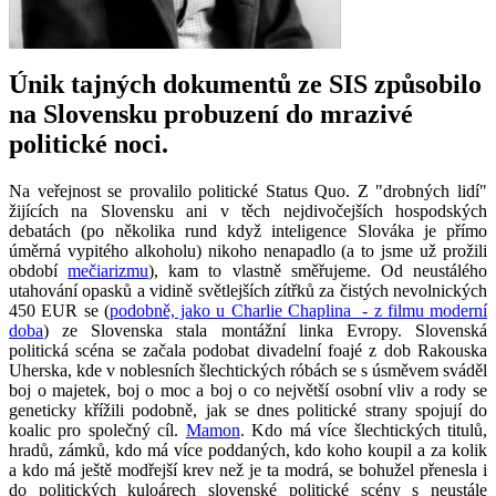
Únik tajných dokumentů ze SIS způsobilo
na Slovensku probuzení do mrazivé
politické noci.
Na veřejnost se provalilo politické Status Quo. Z "drobných lidí"
žijících na Slovensku ani v těch nejdivočejších hospodských
debatách (po několika rund když inteligence Slováka je přímo
úměrná vypitého alkoholu) nikoho nenapadlo (a to jsme už prožili
období
mečiarizmu
), kam to vlastně směřujeme. Od neustálého
utahování opasků a vidině světlejších zítřků za čistých nevolnických
450 EUR se (
podobně, jako u
Charlie Chaplina
- z filmu moderní
doba
) ze Slovenska stala montážní linka Evropy. Slovenská
politická scéna se začala podobat divadelní foajé z dob Rakouska
Uherska, kde v noblesních šlechtických róbách se s úsměvem sváděl
boj o majetek, boj o moc a boj o co největší osobní vliv a rody se
geneticky křížili podobně, jak se dnes politické strany spojují do
koalic pro společný cíl.
Mamon
. Kdo má více šlechtických titulů,
hradů, zámků, kdo má více poddaných, kdo koho koupil a za kolik
a kdo má ještě modřejší krev než je ta modrá, se bohužel přenesla i
do politických kuloárech slovenské politické scény s neustále