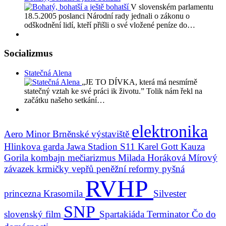
V slovenském parlamentu
18.5.2005 poslanci Národní rady jednali o zákonu o
odškodnění lidí, kteří přišli o své vložené peníze do…
Socializmus
Statečná Alena
„JE TO DÍVKA, která má nesmírně
statečný vztah ke své práci ik životu.” Tolik nám řekl na
začátku našeho setkání…
elektronika
Aero Minor
Brněnské výstaviště
Hlinkova garda
Jawa Stadion S11
Karel Gott
Kauza
Gorila
kombajn
mečiarizmus
Milada Horáková
Mírový
závazek krmičky vepřů
peněžní reformy
pyšná
RVHP
princezna Krasomila
Silvester
SNP
slovenský film
Spartakiáda
Terminator
Čo do