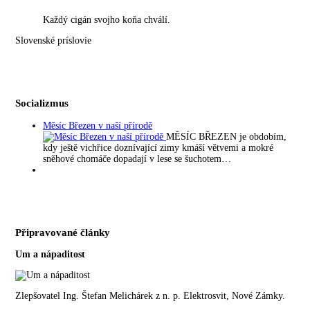
Každý cigán svojho koňa chválí.
Slovenské príslovie
Socializmus
Měsíc Březen v naší přírodě
MĚSÍC BŘEZEN je obdobím,
kdy ještě vichřice doznívající zimy kmáší větvemi a mokré
sněhové chomáče dopadají v lese se šuchotem…
Připravované články
Um a nápaditost
Zlepšovatel Ing. Štefan Melichárek z n. p. Elektrosvit, Nové Zámky.