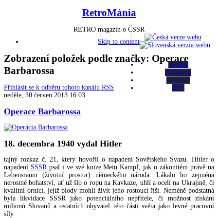
RetroMánia
RETRO magazín o ČSSR
Skip to content
Zobrazení položek podle značky: Operace
Twitter
Barbarossa
Facebook
Google+
Přihlásit se k odběru tohoto kanálu RSS
RSS
neděle, 30 červen 2013 16:03
Operace Barbarossa
18. decembra 1940 vydal Hitler
tajný rozkaz č. 21, který hovořil o napadení Sovětského Svazu. Hitler o
napadení
SSSR
psal i ve své knize Mein Kampf, jak o zákonitém právě na
Lebensraum (životní prostor) německého národa. Lákalo ho zejména
nerostné bohatství, ať už šlo o ropu na Kavkaze, uhlí a oceli na Ukrajině, či
kvalitní ornici, jejíž plody mohli živit jeho rostoucí říši. Neméně podstatná
byla likvidace SSSR jako potenciálního nepřítele, či možnost získání
milionů Slovanů a ostatních obyvatel této části světa jako levné pracovní
síly.