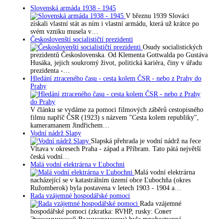
Slovenská armáda 1938 - 1945
V březnu 1939 Slováci
získali vlastní stát as ním i vlastní armádu, která už krátce po
svém vzniku musela v…
Českoslovenští socialističtí prezidenti
Osudy socialistických
prezidentů Československa. Od Klementa Gottwalda po Gustáva
Husáka, jejich soukromý život, politická kariéra, činy v úřadu
prezidenta -…
Hledání ztraceného času - cesta kolem ČSR - nebo z Prahy do
Prahy
V článku se vydáme za pomoci filmových záběrů cestopisného
filmu napříč ČSR (1923) s názvem "Cesta kolem republiky",
kameramanem Jindřichem…
Vodní nádrž Slapy
Slapská přehrada je vodní nádrž na řece
Vltava v okresech Praha - západ a Příbram. Tato pátá největší
česká vodní…
Malá vodní elektrárna v Ľubochni
Malá vodní elektrárna
nacházející se v katastrálním území obce Ľubochňa (okres
Ružomberok) byla postavena v letech 1903 - 1904 a…
Rada vzájemné hospodářské pomoci
Rada vzájemné
hospodářské pomoci (zkratka: RVHP, rusky: Совет