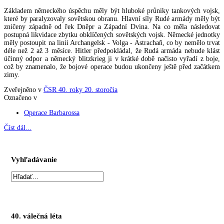
Základem německého úspěchu měly být hluboké průniky tankových vojsk,
které by paralyzovaly sovětskou obranu. Hlavní síly Rudé armády měly být
zničeny západně od řek Dněpr a Západní Dvina. Na co měla následovat
postupná likvidace zbytku obklíčených sovětských vojsk. Německé jednotky
měly postoupit na linii Archangelsk - Volga - Astrachaň, co by nemělo trvat
déle než 2 až 3 měsíce. Hitler předpokládal, že Rudá armáda nebude klást
účinný odpor a německý blitzkrieg ji v krátké době načisto vyřadí z boje,
což by znamenalo, že bojové operace budou ukončeny ještě před začátkem
zimy.
Zveřejněno v
ČSR 40. roky 20. storočia
Označeno v
Operace Barbarossa
Číst dál...
Vyhľadávanie
40. válečná léta