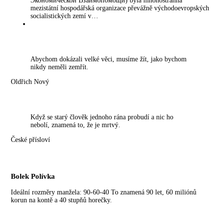
Экономической Взаимопомощи) byla mnohostranná
mezistátní hospodářská organizace převážně východoevropských
socialistických zemí v…
Abychom dokázali velké věci, musíme žít, jako bychom
nikdy neměli zemřít.
Oldřich Nový
Když se starý člověk jednoho rána probudí a nic ho
nebolí, znamená to, že je mrtvý.
České přísloví
Bolek Polívka
Ideální rozměry manžela: 90-60-40 To znamená 90 let, 60 miliónů
korun na kontě a 40 stupňů horečky.