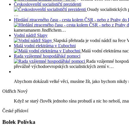
Českoslovenští socialističtí prezidenti
Osudy socialistických 
…
Hledání ztraceného času - cesta kolem ČSR - nebo z Prahy do 
kameramanem Jindřichem…
Vodní nádrž Slapy
Slapská přehrada je vodní nádrž na řece 
Malá vodní elektrárna v Ľubochni
Malá vodní elektrárna na
Rada vzájemné hospodářské pomoci
Rada vzájemné hospod
převážně východoevropských socialistických zemí v…
Abychom dokázali velké věci, musíme žít, jako bychom nikdy 
Oldřich Nový
Když se starý člověk jednoho rána probudí a nic ho nebolí, zna
České přísloví
Bolek Polívka