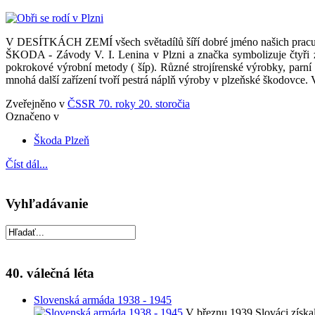
V DESÍTKÁCH ZEMÍ všech světadílů šíří dobré jméno našich pracuj
ŠKODA - Závody V. I. Lenina v Plzni a značka symbolizuje čtyři zá
pokrokové výrobní metody ( šíp). Různé strojírenské výrobky, parní tu
mnohá další zařízení tvoří pestrá náplň výroby v plzeňské škodovce
Zveřejněno v
ČSSR 70. roky 20. storočia
Označeno v
Škoda Plzeň
Číst dál...
Vyhľadávanie
40. válečná léta
Slovenská armáda 1938 - 1945
V březnu 1939 Slováci získal