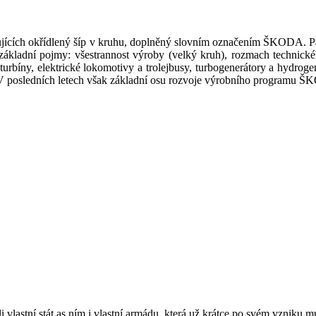
ících okřídlený šíp v kruhu, doplněný slovním označením ŠKODA. Pa
kladní pojmy: všestrannost výroby (velký kruh), rozmach technickéh
rbíny, elektrické lokomotivy a trolejbusy, turbogenerátory a hydrogene
. V posledních letech však základní osu rozvoje výrobního programu Š
i vlastní stát as ním i vlastní armádu, která už krátce po svém vzniku 