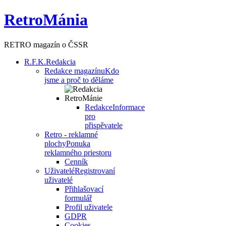
RetroMánia
RETRO magazín o ČSSR
R.F.K.
Redakcia
Redakce magazínu
Kdo
jsme a proč to děláme
Redakce
Informace
pro
přispěvatele
Retro - reklamné
plochy
Ponuka
reklamného priestoru
Cenník
Uživatelé
Registrovaní
uživatelé
Přihlašovací
formulář
Profil uživatele
GDPR
Cookies