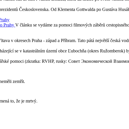
prezidentů Československa. Od Klementa Gottwalda po Gustáva Husáka, j
Prahy
V článku se vydáme za pomoci filmových záběrů cestopisného
Vltava v okresech Praha - západ a Příbram. Tato pátá největší česká v
cházející se v katastrálním území obce Ľubochňa (okres Ružomberok) b
ářské pomoci (zkratka: RVHP, rusky: Совет Экономической Взаимопо
neměli zemřít.
mená to, že je mrtvý.