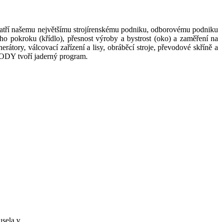
tří našemu největšímu strojírenskému podniku, odborovému podniku
o pokroku (křídlo), přesnost výroby a bystrost (oko) a zaměření na
rátory, válcovací zařízení a lisy, obráběcí stroje, převodové skříně a
KODY tvoří jaderný program.
musela v…