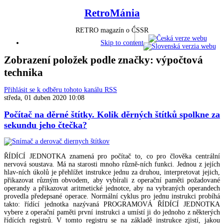
RetroMánia
RETRO magazín o ČSSR
Skip to content
Zobrazení položek podle značky: výpočtová
technika
Přihlásit se k odběru tohoto kanálu RSS
středa, 01 duben 2020 10:08
Počítač na děrné štítky. Kolik děrných štítků spolkne za
sekundu jeho čtečka?
ŘÍDÍCÍ JEDNOTKA znamená pro počítač to, co pro člověka centrální
nervová soustava. Má na starosti mnoho různě-ních funkci. Jednou z jejích
hlav-ních úkolů je přehlížet instrukce jednu za druhou, interpretovat jejich,
přikazovat různým obvodem, aby vybírali z operační paměti požadované
operandy a přikazovat aritmetické jednotce, aby na vybraných operandech
provedla předepsané operace. Normální cyklus pro jednu instrukci probíhá
takto: řídící jednotka nazývaná PROGRAMOVÁ ŘÍDÍCÍ JEDNOTKA
vybere z operační paměti první instrukci a umístí ji do jednoho z některých
řídících registrů. V tomto registru se na základě instrukce zjistí, jakou