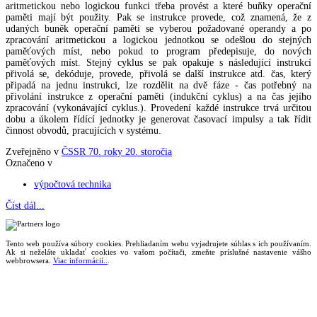
aritmetickou nebo logickou funkci třeba provést a které buňky operační
paměti mají být použity. Pak se instrukce provede, což znamená, že z
udaných buněk operační paměti se vyberou požadované operandy a po
zpracování aritmetickou a logickou jednotkou se odešlou do stejných
paměťových míst, nebo pokud to program předepisuje, do nových
paměťových míst. Stejný cyklus se pak opakuje s následující instrukcí
přivolá se, dekóduje, provede, přivolá se další instrukce atd. čas, který
připadá na jednu instrukci, lze rozdělit na dvě fáze - čas potřebný na
přivolání instrukce z operační paměti (indukční cyklus) a na čas jejího
zpracování (vykonávající cyklus.). Provedení každé instrukce trvá určitou
dobu a úkolem řídící jednotky je generovat časovací impulsy a tak řídit
činnost obvodů, pracujících v systému.
Zveřejněno v
ČSSR 70. roky 20. storočia
Označeno v
výpočtová technika
Číst dál...
Tento web používa súbory cookies. Prehliadaním webu vyjadrujete súhlas s ich používaním.
Ak si neželáte ukladať cookies vo vašom počítači, zmeňte príslušné nastavenie vášho
webbrowsera.
Viac informácií..
.
Magazín retro spomienok so širokým časovým tématickým obsahom z obdobia bývalého
Československa.
Retromania 2010 - 2026. Všetky zobrazené ochranné známky, fotografie a informácie sú
majetkom ich oprávnených vlastnikov.