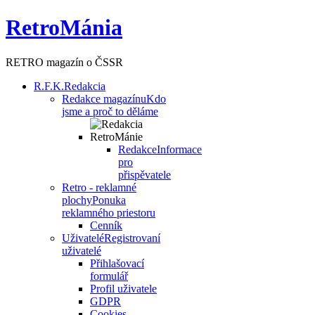
RetroMánia
RETRO magazín o ČSSR
R.F.K.
Redakcia
Redakce magazínu
Kdo
jsme a proč to děláme
Redakce
Informace
pro
přispěvatele
Retro - reklamné
plochy
Ponuka
reklamného priestoru
Cenník
Uživatelé
Registrovaní
uživatelé
Přihlašovací
formulář
Profil uživatele
GDPR
Cookies