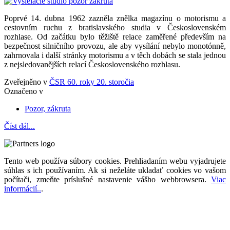
Poprvé 14. dubna 1962 zazněla znělka magazínu o motorismu a
cestovním ruchu z bratislavského studia v Československém
rozhlase. Od začátku bylo těžiště relace zaměřené především na
bezpečnost silničního provozu, ale aby vysílání nebylo monotónně,
zahrnovala i další stránky motorismu a v těch dobách se stala jednou
z nejsledovanějších relací Československého rozhlasu.
Zveřejněno v
ČSR 60. roky 20. storočia
Označeno v
Pozor, zákruta
Číst dál...
Tento web používa súbory cookies. Prehliadaním webu vyjadrujete
súhlas s ich používaním. Ak si neželáte ukladať cookies vo vašom
počítači, zmeňte príslušné nastavenie vášho webbrowsera.
Viac
informácií..
.
Magazín retro spomienok so širokým časovým tématickým obsahom z obdobia bývalého
Československa.
Retromania 2010 - 2026. Všetky zobrazené ochranné známky, fotografie a informácie sú
majetkom ich oprávnených vlastnikov.