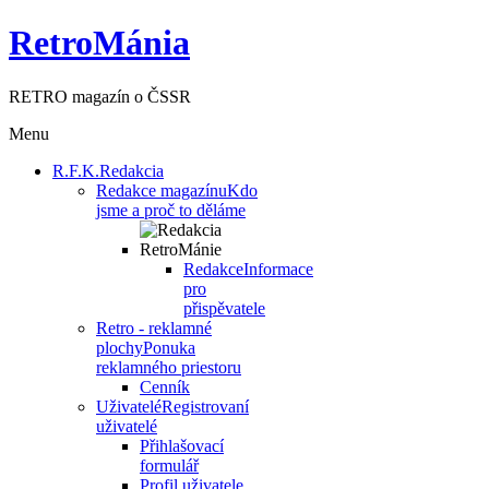
RetroMánia
RETRO magazín o ČSSR
Menu
R.F.K.
Redakcia
Redakce magazínu
Kdo
jsme a proč to děláme
Redakce
Informace
pro
přispěvatele
Retro - reklamné
plochy
Ponuka
reklamného priestoru
Cenník
Uživatelé
Registrovaní
uživatelé
Přihlašovací
formulář
Profil uživatele