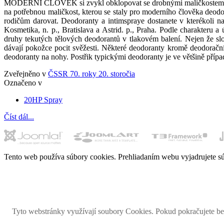
MODERNÍ ČLOVĚK si zvykl obklopovat se drobnými maličkostem, které 
na potřebnou maličkost, kterou se staly pro moderního člověka deodor
rodičům darovat. Deodoranty a intimspraye dostanete v kteréko
Kosmetika, n. p., Bratislava a Astrid. p., Praha. Podle charakteru 
druhy tekutých tělových deodorantů v tlakovém balení. Nejen že sl
dávají pokožce pocit svěžesti. Některé deodoranty kromě deodorační 
deodoranty na nohy. Postřik typickými deodoranty je ve většině přípa
Zveřejněno v
ČSSR 70. roky 20. storočia
Označeno v
20HP Spray
Číst dál...
Tento web používa súbory cookies. Prehliadaním webu vyjadrujete sú
Magaz
Retromania 2010
Tyto webstránky využívají soubory Cookies. Pokud pokračujete bez 