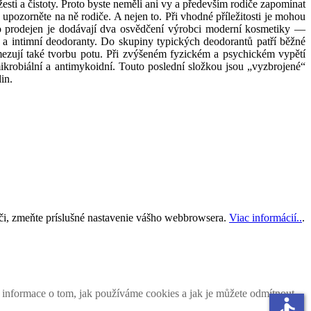
i a čistoty. Proto byste neměli ani vy a především rodiče zapomínat
upozorněte na ně rodiče. A nejen to. Při vhodné příležitosti je mohou
prodejen je dodávají dva osvědčení výrobci moderní kosmetiky —
ty a intimní deodoranty. Do skupiny typických deodorantů patří běžné
mezují také tvorbu potu. Při zvýšeném fyzickém a psychickém vypětí
mikrobiální a antimykoidní. Touto poslední složkou jsou „vyzbrojené“
in.
ači, zmeňte príslušné nastavenie vášho webbrowsera.
Viac informácií..
.
enska.
ných vlastnikov.
i informace o tom, jak používáme cookies a jak je můžete odmítnout
accessible