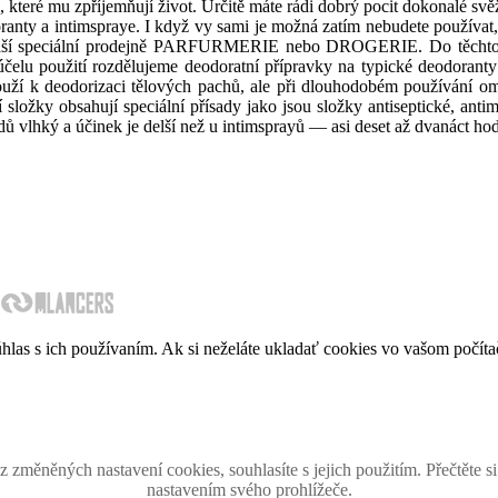
mu zpříjemňují život. Určitě máte rádi dobrý pocit dokonalé svěžest
anty a intimspraye. I když vy sami je možná zatím nebudete používat, 
li naší speciální prodejně PARFURMERIE nebo DROGERIE. Do těchto 
a účelu použití rozdělujeme deodoratní přípravky na typické deodoran
ouží k deodorizaci tělových pachů, ale při dlouhodobém používání o
složky obsahují speciální přísady jako jsou složky antiseptické, anti
dů vlhký a účinek je delší než u intimsprayů — asi deset až dvanáct hod
hlas s ich používaním. Ak si neželáte ukladať cookies vo vašom počít
ín retro spomienok so širokým časovým tématickým obsahom z obdobia bývalého Českoslov
 - 2026. Všetky zobrazené ochranné známky, fotografie a informácie sú majetkom ich oprávne
Tento projekt zrealizovalo
holdysoftware.sk
změněných nastavení cookies, souhlasíte s jejich použitím. Přečtěte s
nastavením svého prohlížeče.