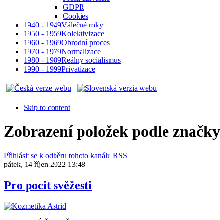
GDPR
Cookies
1940 - 1949
Válečné roky
1950 - 1959
Kolektivizace
1960 - 1969
Obrodní proces
1970 - 1979
Normalizace
1980 - 1989
Reálny socialismus
1990 - 1999
Privatizace
Skip to content
Zobrazení položek podle značk
Přihlásit se k odběru tohoto kanálu RSS
pátek, 14 říjen 2022 13:48
Pro pocit svěžesti