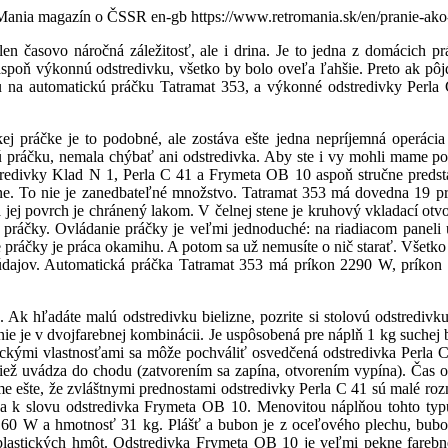
Mania magazín o ČSSR
en-gb
https://www.retromania.sk/en/pranie-ak
asovo náročná záležitosť, ale i drina. Je to jedna z domácich prá
spoň výkonnú odstredivku, všetko by bolo oveľa ľahšie. Preto ak pô
automatickú práčku Tatramat 353, a výkonné odstredivky Perla C 
kej práčke je to podobné, ale zostáva ešte jedna nepríjemná operácia
ivú práčku, nemala chýbať ani odstredivka. Aby ste i vy mohli mame p
edivky Klad N 1, Perla C 41 a Frymeta OB 10 aspoň stručne predstav
izne. To nie je zanedbateľné množstvo. Tatramat 353 má dovedna 19 p
 jej povrch je chránený lakom. V čelnej stene je kruhový vkladací o
ske práčky. Ovládanie práčky je veľmi jednoduché: na riadiacom pane
e práčky je práca okamihu. A potom sa už nemusíte o nič starať. Všetk
 údajov. Automatická práčka Tatramat 353 má príkon 2290 W, príkon 
k hľadáte malú odstredivku bielizne, pozrite si stolovú odstredivk
ie je v dvojfarebnej kombinácii. Je uspôsobená pre náplň 1 kg suchej 
kými vlastnosťami sa môže pochváliť osvedčená odstredivka Perla C 
ež uvádza do chodu (zatvorením sa zapína, otvorením vypína). Čas od
 ešte, že zvláštnymi prednostami odstredivky Perla C 41 sú malé rozm
za k slovu odstredivka Frymeta OB 10. Menovitou náplňou tohto typu
60 W a hmotnosť 31 kg. Plášť a bubon je z oceľového plechu, bubon 
oplastických hmôt. Odstredivka Frymeta OB 10 je veľmi pekne farebne