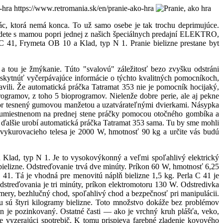
o-hra
https://www.retromania.sk/en/pranie-ako-hra
c, ktorá nemá konca. To už samo osebe je tak trochu deprimujúce.
jdete s mamou popri jednej z našich špeciálnych predajní ELEKTRO,
41, Frymeta OB 10 a Klad, typ N 1. Pranie bielizne prestane byt
 a tou je žmýkanie. Túto "svalovú" záležitosť bezo zvyšku odstráni
oskytnúť vyčerpávajúce informácie o týchto kvalitných pomocníkoch,
ili. Že automatická práčka Tatramat 353 nie je pomocník hocijaký,
rogramov, z toho 5 bioprogramov. Nielenže dobre perie, ale aj pekne
tvor tesnený gumovou manžetou a uzatvárateľnými dvierkami. Násypka
li umiestnenom na prednej stene práčky pomocou otočného gombíka a
o ďalšie urobí automatická práčka Tatramat 353 sama. Tu by sme mohli
vykurovacieho telesa je 2000 W, hmotnosť 90 kg a určite vás budú
u Klad, typ N 1. Je to vysokovýkonný a veľmi spoľahlivý elektrický
bielizne. Odstreďovanie trvá dve minúty. Príkon 60 W, hmotnosť 6,25
41. Tá je vhodná pre menovitú náplň bielizne 1,5 kg. Perla C 41 je
streďovania je tri minúty, príkon elektromotoru 130 W. Odstredivka
ery, bezhlučný chod, spoľahlivý chod a bezpečnosť pri manipulácii.
 sú štyri kilogramy bielizne. Toto množstvo dokáže bez problémov
je pozinkovaný. Ostatné časti — ako je vrchný kruh plášťa, veko,
 vyzerajúci spotrebič. K tomu prispieva farebné zladenie kovového