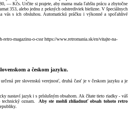
80, — Kčs. Určite si prajete, aby mama mala ľahšiu prácu a zbytočne
amat 353, alebo jednu z pekných odstrediviek bielizne. V špeciálnych
a vás s ich obsluhou. Automatickú práčku i výkonné a spoľahlivé
ch-retro-magazinu-o-cssr
https://www.retromania.sk/en/vitajte-na-
slovenskom a českom jazyku.
určená pre slovenskú verejnosť, druhá časť je v českom jazyku a je
y nastaví jazyk i s príslušným obsahom. Ak čítate tieto riadky - váš
nto technický oznam.
Aby ste mohli zhliadnuť obsah tohoto retro
epubliky.