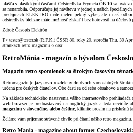
plášťa s plastickými časťami. Odstredivka Frymeta OB 10 sa uvádza 
sa nenarobila. Odporúčajte jej návštevu v jednej z našich špeciálny
predajniach ELEKTRO máte nielen pekný výber, ale i naši odborn
odstredivky bielizne máte možnosť získať i bez hotovosti na účelovú 
Zdroj: Časopis Elektrón
]]>
tester@tester.sk (R.F.K.)
ČSSR 80. roky 20. storočia
Thu, 30 Apr
strankach-retro-magazinu-o-cssr
RetroMánia - magazín o bývalom Českosl
Magazín retro spomienok so širokým časovým témat
Retromagazín je jazykovo rozdelený do dvoch samostatných štruktur
určená pre českých čitateľov. Obe časti sa od seba obsahovo a samozr
Na základe technického nastavenia vášho internetového prehliadača (
web browser je prednastavený na anglický jazyk a teda nevidíte o
magazínu v slovenčine, alebo češtine
, kliknite prosím na príslušnú
Želáme vám príjemne strávené chvíle pri čítaní nášho retro magazínu.
Retro Mania - magazine about former Czechoslovaki