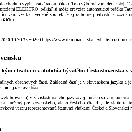
do chodu a vypína zatváracou pákou. Toto výborné zariadenie stoji 12
ch predajni ELEKTRO, odkiaľ si môže prevziať automatickú práčku Tatr
íci vám všetky uvedené spotrebiče aj odborne predvedú a zoznámi
pôžičku.
 2026 16:36:33 +0200
https://www.retromania.sk/en/vitajte-na-stranka
ovensku
ickým obsahom z obdobia bývalého Československa v 
álnych obsahových častí. Základná časť je v slovenskom jazyku a je 
ejme i jazykovo líšia.
web browsera) v závislosti na jeho jazykovej mutácii sa vám automatick
bsah určený pre slovenského, alebo českého čitateľa, ale vidíte te
 jazykovú verziu reprezentovanú štátnymi vlajkami Českej a Slovenskej r
a