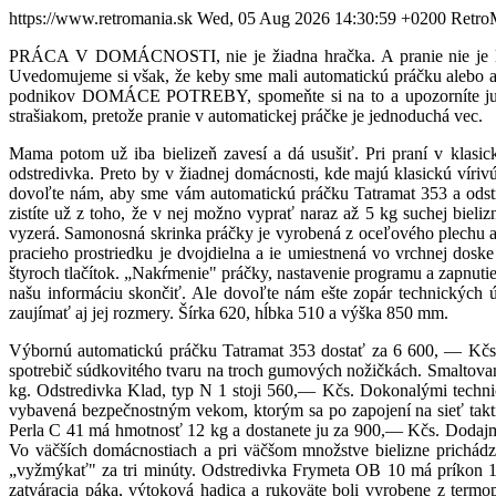
https://www.retromania.sk
Wed, 05 Aug 2026 14:30:59 +0200
Retro
PRÁCA V DOMÁCNOSTI, nie je žiadna hračka. A pranie nie je len č
Uvedomujeme si však, že keby sme mali automatickú práčku alebo a
podnikov DOMÁCE POTREBY, spomeňte si na to a upozorníte ju na 
strašiakom, pretože pranie v automatickej práčke je jednoduchá vec.
Mama potom už iba bielizeň zavesí a dá usušiť. Pri praní v klasic
odstredivka. Preto by v žiadnej domácnosti, kde majú klasickú vír
dovoľte nám, aby sme vám automatickú práčku Tatramat 353 a odstr
zistíte už z toho, že v nej možno vyprať naraz až 5 kg suchej biel
vyzerá. Samonosná skrinka práčky je vyrobená z oceľového plechu a
pracieho prostriedku je dvojdielna a ie umiestnená vo vrchnej do
štyroch tlačítok. „Nakŕmenie" práčky, nastavenie programu a zapnuti
našu informáciu skončiť. Ale dovoľte nám ešte zopár technických
zaujímať aj jej rozmery. Šírka 620, hĺbka 510 a výška 850 mm.
Výbornú automatickú práčku Tatramat 353 dostať za 6 600, — Kčs. A
spotrebič súdkovitého tvaru na troch gumových nožičkách. Smaltovan
kg. Odstredivka Klad, typ N 1 stoji 560,— Kčs. Dokonalými technic
vybavená bezpečnostným vekom, ktorým sa po zapojení na sieť takti
Perla C 41 má hmotnosť 12 kg a dostanete ju za 900,— Kčs. Dodajme
Vo väčších domácnostiach a pri väčšom množstve bielizne prichád
„vyžmýkať" za tri minúty. Odstredivka Frymeta OB 10 má príkon 1
zatváracia páka, výtoková hadica a rukoväte boli vyrobene z term