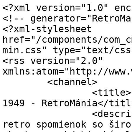
<?xml version="1.0" enc
<!-- generator="RetroMa
<?xml-stylesheet 
href="/components/com_c
min.css" type="text/css"
<rss version="2.0" 
xmlns:atom="http://www.
	<channel>

		<title>ČSR válečná léta 1940 - 
1949 - RetroMánia</title
		<description><![CDATA[Magazín 
retro spomienok so širo