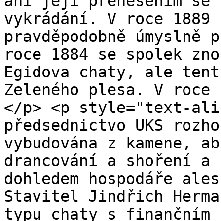
ani její přenesením se 
vykrádání. V roce 1889 
pravděpodobně úmyslně p
roce 1884 se spolek zno
Egidova chaty, ale tent
Zeleného plesa. V roce 
</p> <p style="text-ali
předsednictvo UKS rozho
vybudována z kamene, ab
drancování a shoření a 
dohledem hospodáře ales
Stavitel Jindřich Herma
typu chaty s finančním 