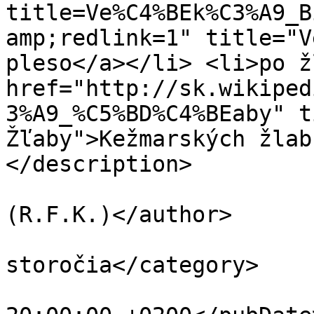
title=Ve%C4%BEk%C3%A9_B
amp;redlink=1" title="V
pleso</a></li> <li>po ž
href="http://sk.wikiped
3%A9_%C5%BD%C4%BEaby" t
Žľaby">Kežmarských žlab
</description>

			<author>tester@tester.sk
(R.F.K.)</author>

			<category>ČSR 40. roky 20
storočia</category>

			<pubDate>Fri, 11 Jul 201