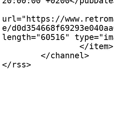
20:00:00 +0200</pubDate>
			<enclosure
url="https://www.retrom
e/d0d354668f69293e040aa
length="60516" type="im
		</item>

	</channel>
