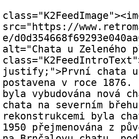
			<description><![CDATA[<di
class="K2FeedImage"><img
src="https://www.retrom
e/d0d354668f69293e040aa
alt="Chata u Zeleného p
class="K2FeedIntroText"
justify;">První chata u
postavena v roce 1876. 
byla vybudována nová ch
chata na severním břehu
rekonstrukcemi byla cha
1950 přejmenována z pův
na Brnčalovu chatu, pod