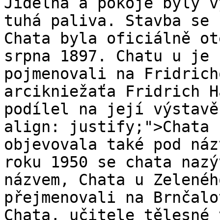
Jídelna a pokoje byly v
tuhá paliva. Stavba se 
Chata byla oficiálně ot
srpna 1897. Chatu u je 
pojmenovali na Fridrich
arcikniežaťa Fridrich H
podílel na její výstavě
align: justify;">Chata 
objevovala také pod náz
roku 1950 se chata nazý
názvem, Chata u Zelenéh
přejmenovali na Brnčalo
Chata, učitele tělesné 