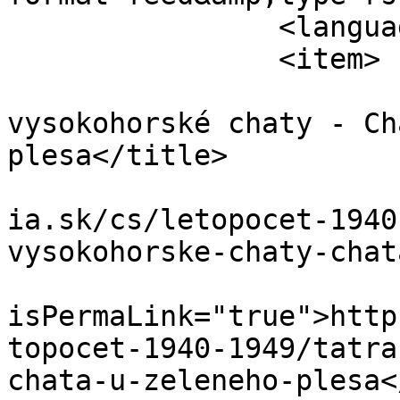
		<language>cs-cz</language>

		<item>

			<title>Tatranské
vysokohorské chaty - Ch
plesa</title>

			<link>https://www.retrom
ia.sk/cs/letopocet-1940
vysokohorske-chaty-chat
			<guid
isPermaLink="true">http
topocet-1940-1949/tatra
chata-u-zeleneho-plesa<