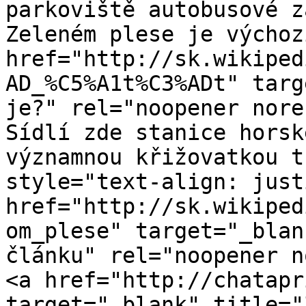
parkoviště autobusové z
Zeleném plese je výchoz
href="http://sk.wikiped
AD_%C5%A1t%C3%ADt" targ
je?" rel="noopener nore
Sídlí zde stanice horsk
významnou křižovatkou t
style="text-align: just
href="http://sk.wikiped
om_plese" target="_blan
článku" rel="noopener n
<a href="http://chatapr
target="_blank" title="