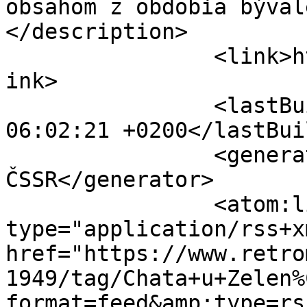
obsahom z obdobia býval
</description>

		<link>https://www.retromania.sk</l
ink>

		<lastBuildDate>Mon, 10 Aug 2026 
06:02:21 +0200</lastBui
		<generator>RetroMania magazín o 
ČSSR</generator>

		<atom:link rel="self" 
type="application/rss+xm
href="https://www.retro
1949/tag/Chata+u+Zelen%
format=feed&amp;type=rss