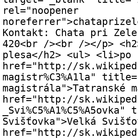
rel="noopener 
noreferrer">chataprizel
Kontakt: Chata pri Zele
420<br /><br /></p> <h2
plesa</h2> <ul> <li>po 
href="http://sk.wikiped
magistr%C3%A1la" title=
magistrála">Tatranské m
href="http://sk.wikiped
_Svi%C5%A1%C5%A5ovka" t
Svišťovka">Velká Svišťo
href="http://sk.wikiped