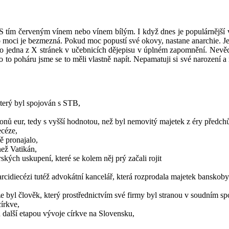
. S tím červeným vínem nebo vínem bílým. I když dnes je populárnější
oci je bezmezná. Pokud moc popustí své okovy, nastane anarchie. Jestli
 jako jedna z X stránek v učebnicích dějepisu v úplném zapomnění. Nev
o to poháru jsme se to měli vlastně napít. Nepamatuji si své narození 
který byl spojován s STB,
ionů eur, tedy s vyšší hodnotou, než byl nemovitý majetek z éry předc
ecéze,
ě pronajalo,
než Vatikán,
ských uskupení, které se kolem něj prý začali rojit
rcidiecézi tutéž advokátní kancelář, která rozprodala majetek banskoby
byl člověk, který prostřednictvím své firmy byl stranou v soudním spo
írkve,
n další etapou vývoje církve na Slovensku,