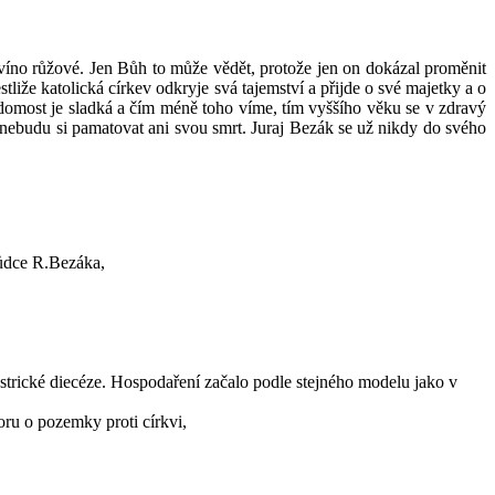
 víno růžové. Jen Bůh to může vědět, protože jen on dokázal proměnit
že katolická církev odkryje svá tajemství a přijde o své majetky a o
ědomost je sladká a čím méně toho víme, tím vyššího věku se v zdravý
a nebudu si pamatovat ani svou smrt. Juraj Bezák se už nikdy do svého
hůdce R.Bezáka,
strické diecéze. Hospodaření začalo podle stejného modelu jako v
ru o pozemky proti církvi,