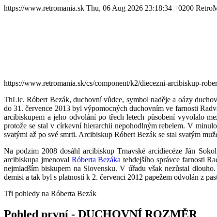
https://www.retromania.sk
Thu, 06 Aug 2026 23:18:34 +0200
Retro
https://www.retromania.sk/cs/component/k2/diecezni-arcibiskup-robe
ThLic. Róbert Bezák, duchovní vůdce, symbol naděje a oázy duchovn
do 31. července 2013 byl výpomocných duchovním ve farnosti Radvaň
arcibiskupem a jeho odvolání po třech letech působení vyvolalo me
protože se stal v církevní hierarchii nepohodlným rebelem. V minulos
svatými až po své smrti. Arcibiskup Róbert Bezák se stal svatým mužem
Na podzim 2008 dosáhl arcibiskup Trnavské arcidiecéze Ján Sokol
arcibiskupa jmenoval
Róberta Bezáka
tehdejšího správce farnosti Ra
nejmladším biskupem na Slovensku. V úřadu však nezůstal dlouho. 
demisi a tak byl s platností k 2. červenci 2012 papežem odvolán z past
Tři pohledy na Róberta Bezák
Pohled první - DUCHOVNÍ ROZMĚR