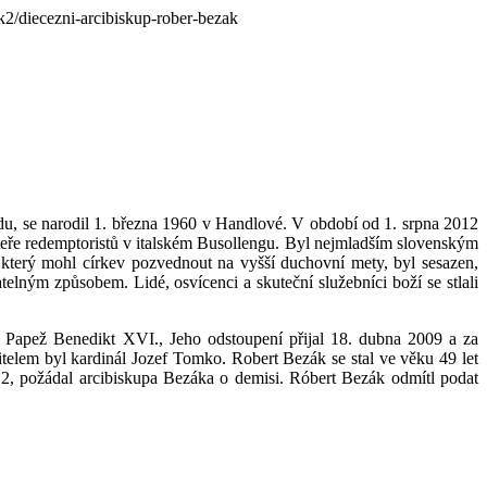
k2/diecezni-arcibiskup-rober-bezak
u, se narodil 1. března 1960 v Handlové. V období od 1. srpna 2012
eře redemptoristů v italském Busollengu. Byl nejmladším slovenským
 který mohl církev pozvednout na vyšší duchovní mety, byl sesazen,
telným způsobem. Lidé, osvícenci a skuteční služebníci boží se stlali
 Papež Benedikt XVI., Jeho odstoupení přijal 18. dubna 2009 a za
itelem byl kardinál Jozef Tomko. Robert Bezák se stal ve věku 49 let
2, požádal arcibiskupa Bezáka o demisi. Róbert Bezák odmítl podat