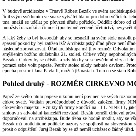
V budově arcidiecéze v Trnavě Róbert Bezák ve svém arcibiskupském úřa
řídil svým svědomím ve snaze vytvářet blaho pro dobro věřících. Jeho
tma, snažil se udělat po převzetí úřadu pořádek. Oddělit dobro od z
množství otazníků a činností (pochybně vedené účetnictví, nevysvětlit
A jaký žeby to byl hospodář, aby se nesnažil na svém stole nastolit p
spasení pokud by byl zatížen lží? Arcibiskupský úřad přece není úřa
následně zprivatizovat. Úřad arcibiskupa má jiný rozměr. Odvoláním 
smýšlením božího služebníka 21. století. Církev vždy nepohodlných 
Bezáka. Církev by se očistila a zdvihlo by se sebevědomí víry a lidé 
pomezi sebe volit papeže, Petrův stolec nikdy nebude osvícen. Pr
epocha po smrti Jana Pavla II, možná již nastala. Toto co se stalo Rob
Pohled druhý - ROZMĚR CIRKEVNO 
Papež ze svého titulu papeže nikomu není povinen ve svých rozhodnut
církve svaté. Vatikán pravděpodobně z důvodů založení firmy NIN
církevního majetku. Vznikly tři firmy končící na –TT. NINETT, ja
smlouvu s advokátní kanceláří rozvázal. Bezák porušil církevní prá
doporučovali na arcibiskupa. Bude třeba se hodně modlit, aby se vše
Bezák má protichůdné politické názory ve spojitosti na slovenskou 
prosit o odpuštění. Juraj Bezák by se už neměl ucházet o žádný úřad.