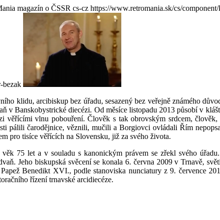
Mania magazín o ČSSR
cs-cz
https://www.retromania.sk/cs/component/
r-bezak
ího klidu, arcibiskup bez úřadu, sesazený bez veřejně známého důvod
 v Banskobystrické diecézi. Od měsíce listopadu 2013 působí v klášt
zi věřícími vlnu pobouření. Člověk s tak obrovským srdcem, člověk,
ti pálili čarodějnice, věznili, mučili a Borgiovci ovládali Řím nepopsa
 pro tisíce věřících na Slovensku, již za svého života.
 věk 75 let a v souladu s kanonickým právem se zřekl svého úřadu.
dvaň. Jeho biskupská svěcení se konala 6. června 2009 v Trnavě, svět
Papež Benedikt XVI., podle stanoviska nunciatury z 9. července 201
oračního řízení trnavské arcidiecéze.