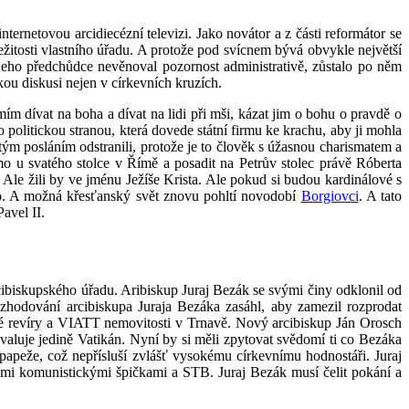
ternetovou arcidiecézní televizi. Jako novátor a z části reformátor se
ežitosti vlastního úřadu. A protože pod svícnem bývá obvykle největší
e jeho předchůdce nevěnoval pozornost administrativě, zůstalo po něm
kou diskusi nejen v církevních kruzích.
mím dívat na boha a dívat na lidi při mši, kázat jim o bohu o pravdě o
olitickou stranou, která dovede státní firmu ke krachu, aby ji mohla
ým posláním odstranili, protože je to člověk s úžasnou charismatem a
mo u svatého stolce v Římě a posadit na Petrův stolec právě Róberta
. Ale žili by ve jménu Ježíše Krista. Ale pokud si budou kardinálové s
do. A možná křesťanský svět znovu pohltí novodobí
Borgiovci
. A tato
avel II.
cibiskupského úřadu. Aribiskup Juraj Bezák se svými činy odklonil od
hodování arcibiskupa Juraja Bezáka zasáhl, aby zamezil rozprodat
é revíry a VIATT nemovitosti v Trnavě. Nový arcibiskup Ján Orosch
aluje jedině Vatikán. Nyní by si měli zpytovat svědomí ti co Bezáka
 papeže, což nepřísluší zvlášť vysokému církevnímu hodnostáři. Juraj
lými komunistickými špičkami a STB. Juraj Bezák musí čelit pokání a