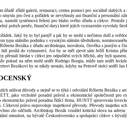
dě zřídil galerii, restauraci, centra pomoci pro sociálně slabých a in
 smyslu pro čest a pořádek se nevyhnuly ani finanční a personální zál
la, nastolit systémová řešení pro blaho svého úřadu a církve. Protož
elný pohyb peněz, finanční dary) které jejich vyzrazením vyvolaly širo
ořádek. Jaký by to byl pastýř a jak by se mohl s nečistou duší a svědo
dem typu státního podniku s vysokým státním úředníkem, nominovaného p
Róberta Bezáka z úřadu arcibiskupa, inovátora, člověka s jasným a čist
lidí posílá do vyhnanství. Asi by se měl zjevit sám Ježíš Kristus pří
by přestali hledat v církvi jen odpuštění svých hříchů, aby byli spaseni
otože pokud na něm mohl sedět Rodrigo Borgia, může tam sedět leck
ertovi Bezákovi by se nikdy nestalo, kdyby na Petrově stolci seděl Jan P
MOCENSKÝ
ích udávat důvody a stejně se to týká i odvolání Róberta Bezáka z ar
ETT, jako vrcholné poradní právní a ekonomické společnosti pro roz
ko ekonomicko právní poradna řídící firma, HUNTT spravovala loveck
vo. Církevní právo nepovoluje majetkové převody. Převody majetku schv
chno zlo odčinili. Arcibiskup Bezák vznášel kritická slova na adresu
státní minulost, na bývalé Československo a spolupráci církve s býva