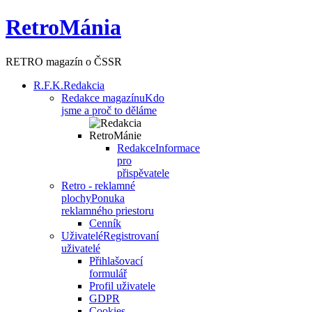
RetroMánia
RETRO magazín o ČSSR
R.F.K.
Redakcia
Redakce magazínu
Kdo
jsme a proč to děláme
Redakce
Informace
pro
přispěvatele
Retro - reklamné
plochy
Ponuka
reklamného priestoru
Cenník
Uživatelé
Registrovaní
uživatelé
Přihlašovací
formulář
Profil uživatele
GDPR
Cookies