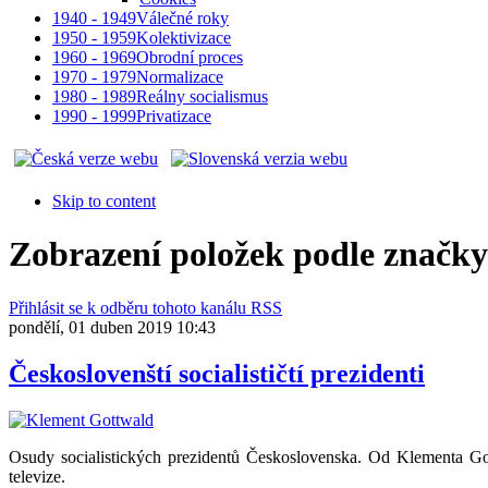
1940 - 1949
Válečné roky
1950 - 1959
Kolektivizace
1960 - 1969
Obrodní proces
1970 - 1979
Normalizace
1980 - 1989
Reálny socialismus
1990 - 1999
Privatizace
Skip to content
Zobrazení položek podle značky: 
Přihlásit se k odběru tohoto kanálu RSS
pondělí, 01 duben 2019 10:43
Českoslovenští socialističtí prezidenti
Osudy socialistických prezidentů Československa. Od Klementa Go
televize.