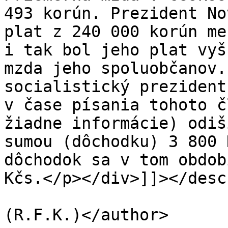
493 korún. Prezident No
plat z 240 000 korún me
i tak bol jeho plat vyš
mzda jeho spoluobčanov.
socialistický prezident
v čase písania tohoto č
žiadne informácie) odiš
sumou (dôchodku) 3 800 
dôchodok sa v tom obdob
Kčs.</p></div>]]></desc
			<author>tester@tester.sk
(R.F.K.)</author>
