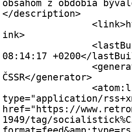
obsahom z obdobia býval
</description>

		<link>https://www.retromania.sk</l
ink>

		<lastBuildDate>Sun, 09 Aug 2026 
08:14:17 +0200</lastBui
		<generator>RetroMania magazín o 
ČSSR</generator>

		<atom:link rel="self" 
type="application/rss+xm
href="https://www.retro
1949/tag/socialistick%C
format=feed&amp;type=rss