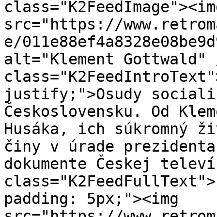
class="K2FeedImage"><img
src="https://www.retrom
e/011e88ef4a8328e08be9d
alt="Klement Gottwald" 
class="K2FeedIntroText"
justify;">Osudy sociali
Československu. Od Klem
Husáka, ich súkromný ži
činy v úrade prezidenta
dokumente Českej televí
class="K2FeedFullText">
padding: 5px;"><img 
src="https://www.retrom