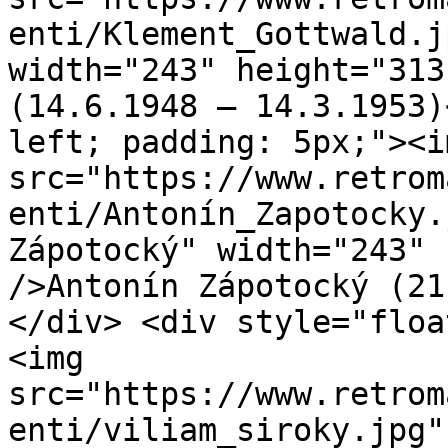
enti/Klement_Gottwald.j
width="243" height="313
(14.6.1948 – 14.3.1953)
left; padding: 5px;"><im
src="https://www.retrom
enti/Antonín_Zapotocky.
Zápotocký" width="243" 
/>Antonín Zápotocký (21
</div> <div style="floa
<img 
src="https://www.retrom
enti/viliam_siroky.jpg"