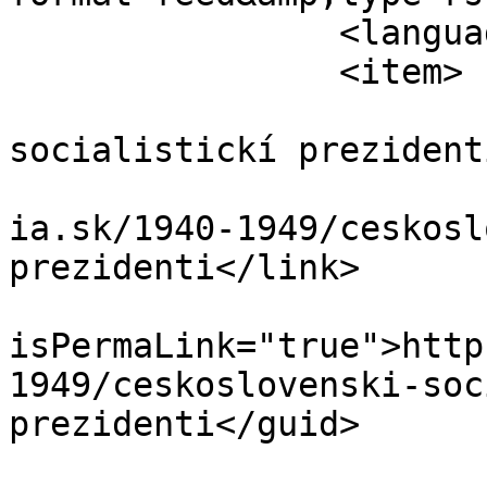
		<language>sk-sk</language>

		<item>

			<title>Československí
socialistickí prezident
			<link>https://www.retrom
ia.sk/1940-1949/ceskosl
prezidenti</link>

			<guid
isPermaLink="true">http
1949/ceskoslovenski-soc
prezidenti</guid>

			<description><![CDATA[<di