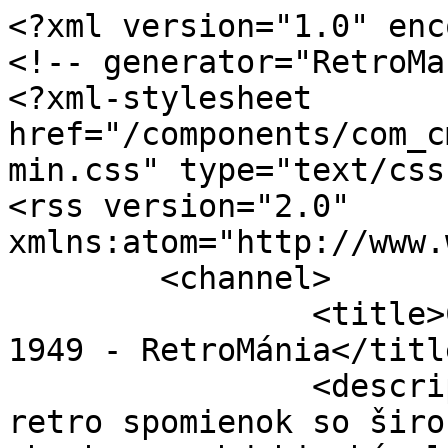
<?xml version="1.0" enc
<!-- generator="RetroMa
<?xml-stylesheet 
href="/components/com_c
min.css" type="text/css"
<rss version="2.0" 
xmlns:atom="http://www.
	<channel>

		<title>ČSR vojnové roky 1940 - 
1949 - RetroMánia</title
		<description><![CDATA[Magazín 
retro spomienok so širo