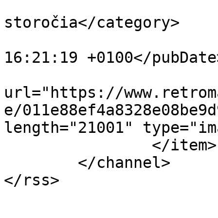
			<category>ČSR 40. roky 20
storočia</category>

			<pubDate>Sat, 09 Feb 201
16:21:19 +0100</pubDate>
			<enclosure
url="https://www.retrom
e/011e88ef4a8328e08be9d
length="21001" type="im
		</item>

	</channel>
