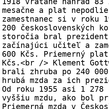
1918 vrátane náhrad 83 
mesačne a plat nepodlie
zamestnanec si v roku 1
200 československých ko
storočia bral prezident
začínajúci učiteľ a zam
600 Kčs. Priemerný plat
Kčs.<br /> Klement Gott
brali zhruba po 240 000
hrubá mzda za ich prezi
Od roku 1955 asi 1 278 
vyššiu mzdu, ako bol pr
Priemerná mzda v Českos